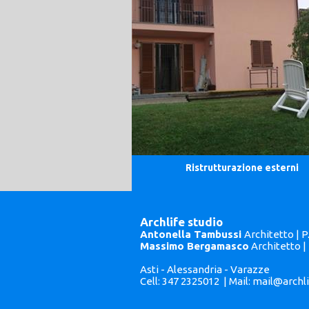
Ristrutturazione esterni
Archlife studio
Antonella Tambussi
Architetto | 
Massimo Bergamasco
Architetto |
Asti - Alessandria - Varazze
Cell: 347 2325012 | Mail:
mail@archli