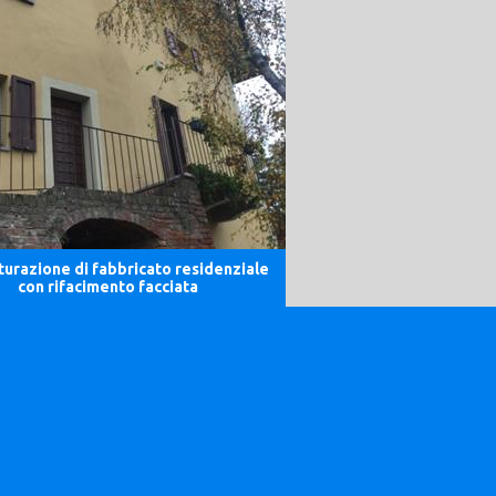
turazione di fabbricato residenziale
con rifacimento facciata