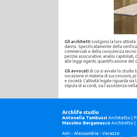
Gli architetti
svolgono la loro attività 
danno. Specificatamente della verifica 
commerciali e della consulenza tecnica di
perizie assicurative, analisi capitolati, 
alle leggi vigenti, quantificazione del 
Gli avvocati
di cui si avvale lo studio 
vocazione in materia di successioni, pro
e società. L’attività legale riguarda sia
stipula di accordi, sia l’assistenza nell
Archlife studio
Antonella Tambussi
Architetto | 
Massimo Bergamasco
Architetto |
Asti - Alessandria - Varazze