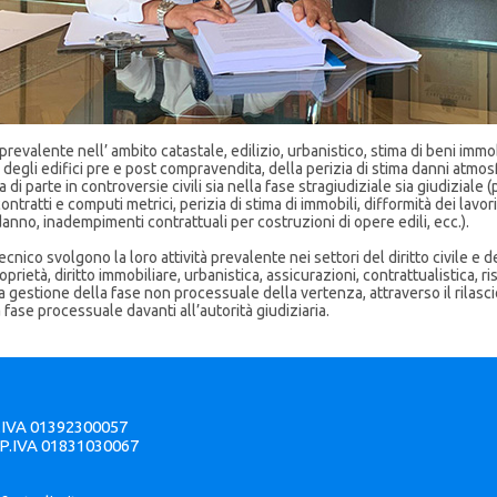
prevalente nell’ ambito catastale, edilizio, urbanistico, stima di beni immo
degli edifici pre e post compravendita, della perizia di stima danni atmos
 parte in controversie civili sia nella fase stragiudiziale sia giudiziale (per
contratti e computi metrici, perizia di stima di immobili, difformità dei lavor
danno, inadempimenti contrattuali per costruzioni di opere edili, ecc.).
tecnico svolgono la loro attività prevalente nei settori del diritto civile e 
prietà, diritto immobiliare, urbanistica, assicurazioni, contrattualistica, r
 la gestione della fase non processuale della vertenza, attraverso il rilascio
a fase processuale davanti all’autorità giudiziaria.
P.IVA 01392300057
 P.IVA 01831030067